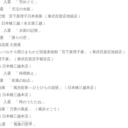
展 入選 「 空めぐり 」
入選 「 天泣の水鏡 」
憶 宮下真理子日本画展 （ 東武百貨店池袋店 ）
 （ 日本橋三越／名古屋三越 ）
展 入選 「 水面の記憶 」
入選 「 限りの空 」
花賞 大賞展
袋モンパルナス西口まちかど回遊美術館「宮下真理子展」（ 東武百貨店池袋店 ）
子展」（ 東武百貨店宇都宮店 ）
（ 日本橋三越本店 ）
展 入選 「 時雨映え 」
入選 「 彩風の始点 」
展 「 風光彩香 ─ ひとひらの追憶 」（ 日本橋三越本店 ）
（ 日本橋三越本店 ）
展 入選 「 時のうたたね 」
展「 万香の風姿 」 （ 横浜そごう ）
（ 日本橋三越本店 ）
ふうそうのたてごと
 入選 「
風奏の竪琴
」