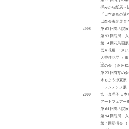
第 22 回有芽
揉みから紙展～技
「日本絵画の謎を
以白会表装展 新生
2008
第 63 回春の院
第 93 回院展 
第 14 回花鳥画
雪月花展 （ さ
天香佳花展 （ 
いち
聿
の会 （ 銀座
第 23 回有芽の
水もよう涼夏展 
トレンテンヌ展 
2009
宮下真理子 日本
アートフェアー東京
第 64 回春の院
第 94 回院展 入
第 7 回新樹会 