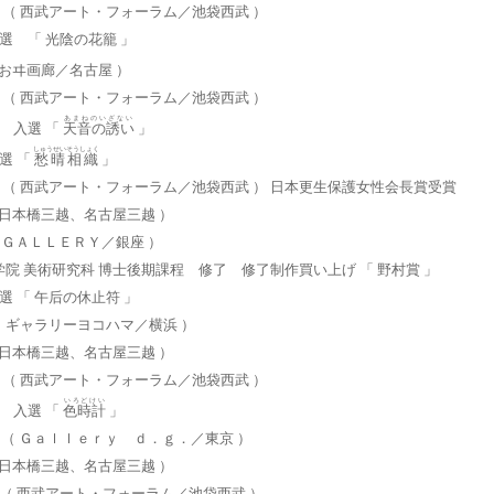
会 （ 西武アート・フォーラム／池袋西武 ）
入選 「 光陰の花籠 」
あおヰ画廊／名古屋 ）
会 （ 西武アート・フォーラム／池袋西武 ）
あまねのいざない
展 入選 「
天音の誘い
」
しゅうせいそうしょく
入選 「
愁晴相織
」
の会 （ 西武アート・フォーラム／池袋西武 ） 日本更生保護女性会長賞受賞
（ 日本橋三越、名古屋三越 ）
Ｉ ＧＡＬＬＥＲＹ／銀座 ）
院 美術研究科 博士後期課程 修了 修了制作買い上げ 「 野村賞 」
入選 「 午后の休止符 」
 （ ギャラリーヨコハマ／横浜 ）
（ 日本橋三越、名古屋三越 ）
会 （ 西武アート・フォーラム／池袋西武 ）
いろどけい
展 入選 「
色時計
」
展 （ Ｇａｌｌｅｒｙ ｄ．ｇ．／東京 ）
（ 日本橋三越、名古屋三越 ）