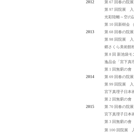
2012
第 67 回春の院
第 97 回院展 
光彩陸離～空の記
第 10 回新樹会
2013
第 68 回春の院
第 98 回院展 
郷さくら美術館桜
第 8 回 新池
逸品会「宮下真理
第 1 回無窮の會
2014
第 69 回春の院
第 99 回院展 
宮下真理子日本画
第 2 回無窮の會
2015
第 70 回春の院
宮下真理子日本画
第 3 回無窮の會
第 100 回院展