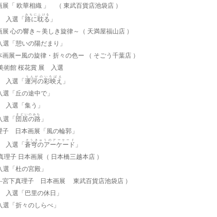
展「 欧華相織 」 （ 東武百貨店池袋店 ）
みちにふける
展 入選「
路に耽る
」
展 心の響き～美しき旋律～（ 天満屋福山店 ）
展 入選「憩いの陽だまり」
画展ー風の旋律・折々の色ー （ そごう千葉店 ）
ら美術館 桜花賞 展 入選
うんがのいろばえ
展 入選「
運河の彩映え
」
 入選「丘の途中で」
院展 入選「集う」
まどいのみち
 入選「
団居の路
」
理子 日本画展「風の輪郭」
そうきゅうのアーケード
展 入選「
蒼穹のアーケード
」
真理子 日本画展（ 日本橋三越本店 ）
 入選「
杜の宮殿
」
―宮下真理子 日本画展 東武百貨店池袋店 ）
院展 入選「巴里の休日」
展 入選「折々のしらべ」