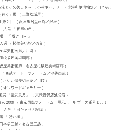
の会（ 西武アート・フォーラム／池袋西武 ）
法とその美しさ～ （ 小津ギャラリー・小津和紙博物舗／日本橋 ）
解く」展 （ 上野松坂屋 ）
第 2 回 （ 銀座鳩居堂画廊／銀座 ）
展 入選 「 蒼風の丘 」
入選 「 透き日向 」
展入選 （ 松伯美術館／奈良 ）
いか屋美術画廊／川崎 ）
銀座松坂屋美術画廊 ）
松坂屋美術画廊・名古屋松坂屋美術画廊 ）
会 （ 西武アート・フォーラム／池袋西武 ）
（ さいか屋美術画廊／川崎 ）
（ オンワードギャラリー ）
画展 「鏡花風月」 （ 東武百貨店池袋店 ）
 2009 （ 東京国際フォーラム 展示ホール ブース番号 B08 ）
展 入選 「 日だまりの記憶 」
選 「 誘い風 」
（ 日本橋三越／名古屋三越 ）