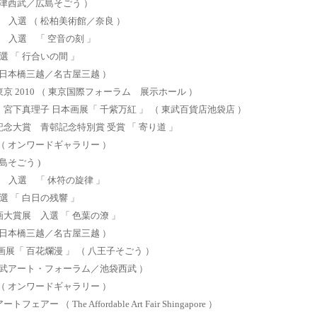
沼津西武／広島そごう ）
展 入選 （ 松柏美術館／奈良 ）
展 入選 「 空音の刻 」
入選 「 行合いの間 」
（ 日本橋三越／名古屋三越 ）
京 2010 （ 東京国際フォーラム 展示ホール ）
宮下真理子 日本画展「 千紫万紅 」 （ 東武百貨店池袋店 ）
記念大賞 青邨記念特別賞 受賞 「 寄り道 」
（ オンワードギャラリー ）
島そごう )
展 入選 「 休符の旋律 」
入選 「 白日の残響 」
大賞展 入選 「 色葉の潦 」
（ 日本橋三越／名古屋三越 ）
展「 百花爛漫 」 （ 八王子そごう ）
西武アート・フォーラム／池袋西武 ）
（ オンワードギャラリー ）
アー （ The Affordable Art Fair Shingapore ）