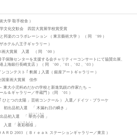
術大学 取手校舎 ）
術大学文化交歓会 四芸大賞展学校賞受賞
邦楽のコラボレーション （ 東京藝術大学 ） （ 同 ' 99 ）
ラザホテル八王子ギャラリー ）
大賞展 入選 （ 同 ' 00 ）
母子保険センターを支援する会チャリティーコンサートにて協賛出展、
海銀行長崎支店 ）（ 同 ' 00 、' 01 、' 02 、' 03 ）
ンコンテスト ｢ 豹展 ｣ 入選（ 銀座アートギャラリー ）
全国童画大賞展 佳作
～ 東大小児科めだかの学校と新進気鋭の作家たち ～
ール＆ギャラリー／半蔵門 ) （同 ' 01 ）
ne ” （ ｢ ひとつの太陽 」芸術コンクール ） 入選／ドイツ・ブラーケ
院展 初出品初入選 「 木漏れ日の瞬き 」
はなうりこみち
 初出品初入選 「
華売小路
」
よいろもよう
展 入選 「
夜彩模様
」
ＡＲＤ 2003 （ Ｂｒｅａｋ ステーションギャラリー／東京 ）