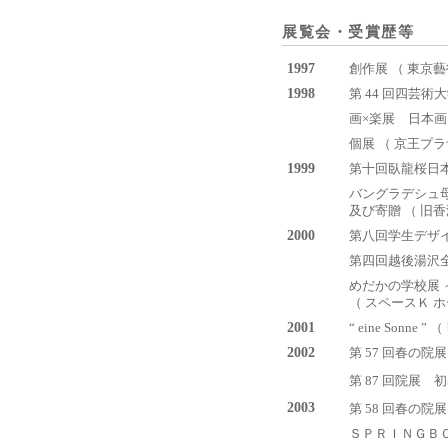
展覧会・受賞歴等
1997
創作展 （ 東京藝
1998
第 44 回四芸
画×楽展 日本画と
個展 （ 京王プ
1999
第十回臥龍桜日本画
バングラデシュ
及び寄贈 （ 旧香港上
2000
第八回学生デザイ
第四回越後湯沢
めだかの学校展 
（ スペースＫ ホ
2001
“ eine Son
2002
第 57 回春の
第 87 回院展
2003
第 58 回春の院
ＳＰＲＩＮＧＢＯ