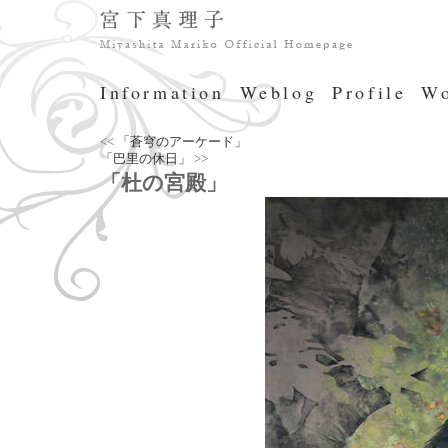
Information
Weblog
Profile
Wo
<<
「蒼穹のアーケード」
「巴里の休日」
>>
「杜の宮殿」