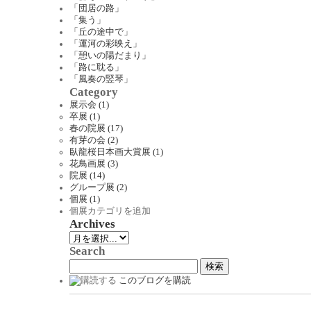
「団居の路」
「集う」
「丘の途中で」
「運河の彩映え」
「憩いの陽だまり」
「路に耽る」
「風奏の竪琴」
Category
展示会 (1)
卒展 (1)
春の院展 (17)
有芽の会 (2)
臥龍桜日本画大賞展 (1)
花鳥画展 (3)
院展 (14)
グループ展 (2)
個展 (1)
個展カテゴリを追加
Archives
Search
このブログを購読