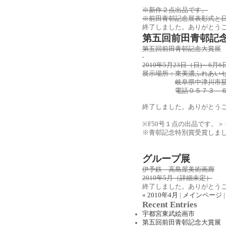
※新作２点出品です。
※前田青邨記念展表彰式と
終了しました。ありがとう
第五回前田青邨記
第五回前田青邨記念大賞展
2010年5月23日（日)～6
展示場所：東美濃ふれあい
岐阜県中津川市
電話０５７３－
終了しました。ありがとう
※F50号１点の出品です。
※青邨記念特別賞受賞しま
グループ展
伊予鉄 高島屋美術画廊
2010年5月（詳細未定）
終了しました。ありがとう
« 2010年4月
|
メインページ
Recent Entries
宇都宮東武絵画市
第五回前田青邨記念大賞展