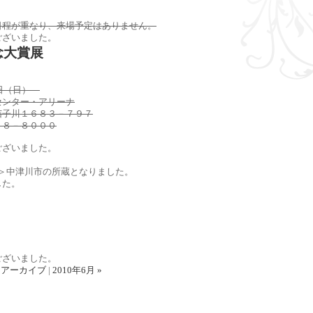
日程が重なり、来場予定はありません。
ございました。
念大賞展
月6日（日）
センター・アリーナ
茄子川１６８３－７９７
６８－８０００
ございました。
＞＞中津川市の所蔵となりました。
した。
ございました。
|
アーカイブ
|
2010年6月 »