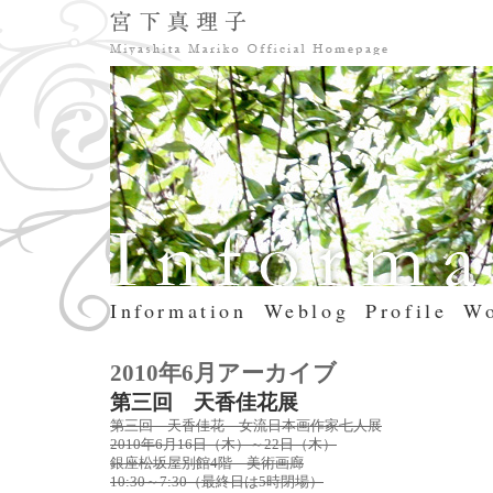
Information
Weblog
Profile
Wo
2010年6月アーカイブ
第三回 天香佳花展
第三回 天香佳花 女流日本画作家七人展
2010年6月16日（木）～22日（木）
銀座松坂屋別館4階 美術画廊
10:30～7:30（最終日は5時閉場）