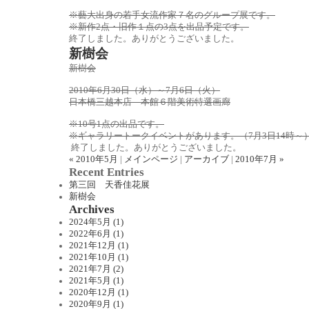
※藝大出身の若手女流作家７名のグループ展です。
※新作2点・旧作１点の3点を出品予定です。
終了しました。ありがとうございました。
新樹会
新樹会
2010年6月30日（水）～7月6日（火）
日本橋三越本店 本館６階美術特選画廊
※10号1点の出品です。
※ギャラリートークイベントがあります。（7月3日14時～
終了しました。ありがとうございました。
« 2010年5月
|
メインページ
|
アーカイブ
|
2010年7月 »
Recent Entries
第三回 天香佳花展
新樹会
Archives
2024年5月 (1)
2022年6月 (1)
2021年12月 (1)
2021年10月 (1)
2021年7月 (2)
2021年5月 (1)
2020年12月 (1)
2020年9月 (1)