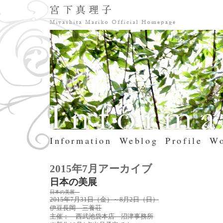
Information
Weblog
Profile
Wo
2015年7月アーカイブ
日本の美展
日本の美展　
2015年7月31日（金）～8月2日（日）
伊豆長岡 三養荘
主催： 西武池袋本店 沼津事務所