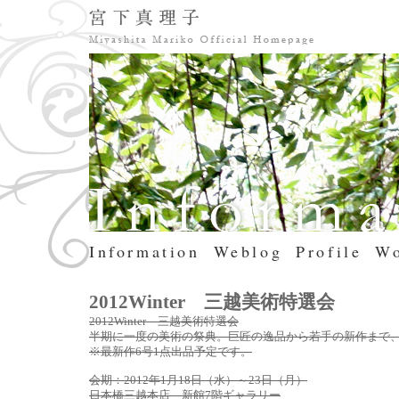
Information
Weblog
Profile
Wo
2012Winter 三越美術特選会
2012Winter 三越美術特選会
半期に一度の美術の祭典。巨匠の逸品から若手の新作まで、
※最新作6号1点出品予定です。
会期：2012年1月18日（水）～23日（月）
日本橋三越本店 新館7階ギャラリー