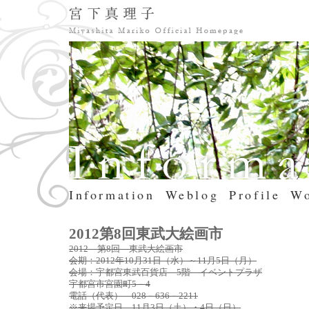
Information
Weblog
Profile
Wo
2012第8回東武大絵画市
2012 第8回 東武大絵画市
会期：2012年10月31日（水）～11月5日（月）
会場：宇都宮東武百貨店 5階 イベントプラザ
宇都宮市宮園町5－4
電話（代表） 028－636－2211
※来場予定日 11月3日（土）・4日（日）