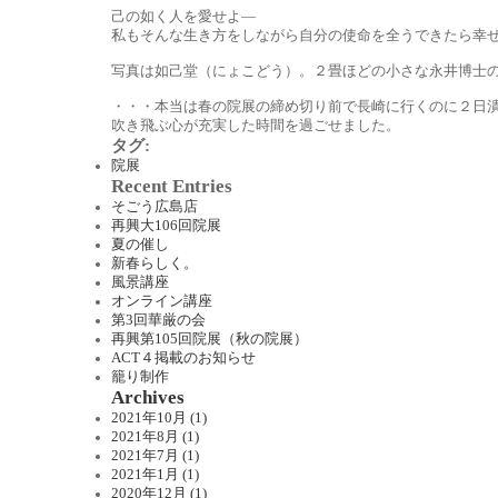
己の如く人を愛せよ―
私もそんな生き方をしながら自分の使命を全うできたら幸
写真は如己堂（にょこどう）。２畳ほどの小さな永井博士
・・・本当は春の院展の締め切り前で長崎に行くのに２日
吹き飛ぶ心が充実した時間を過ごせました。
タグ
:
院展
Recent Entries
そごう広島店
再興大106回院展
夏の催し
新春らしく。
風景講座
オンライン講座
第3回華厳の会
再興第105回院展（秋の院展）
ACT４掲載のお知らせ
籠り制作
Archives
2021年10月 (1)
2021年8月 (1)
2021年7月 (1)
2021年1月 (1)
2020年12月 (1)