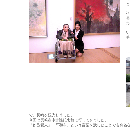
と
祖
長
わ
い
夢
で、長崎を観光しました。
今回は長崎市永井隆記念館に行ってきました。
「如己愛人」「平和を」という言葉を残したことでも有名