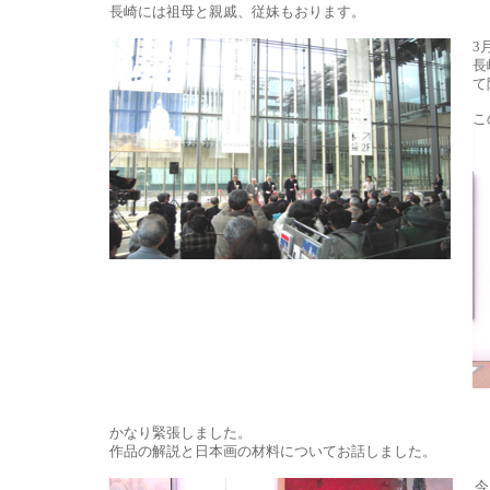
長崎には祖母と親戚、従妹もおります。
3
長
て
こ
かなり緊張しました。
作品の解説と日本画の材料についてお話しました。
今