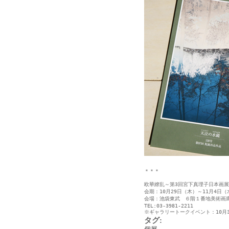
＊＊＊
欧華繚乱～第3回宮下真理子日本画展
会期：10月29日（木）～11月4日（
会場：池袋東武　６階１番地美術画
TEL:03-3981-2211
※ギャラリートークイベント：10月
タグ
: