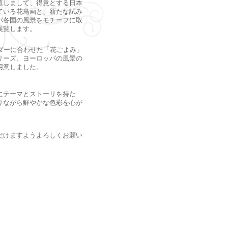
題しまして、得意とする日本
ている花鳥画と、新たな試み
パ各国の風景をモチーフに取
展覧します。
ンダーに合わせた「花ごよみ」
リーズ、ヨーロッパの風景の
用意しました。
にテーマとストーリを持た
りながら鮮やかな色彩を心が
だけますようよろしくお願い