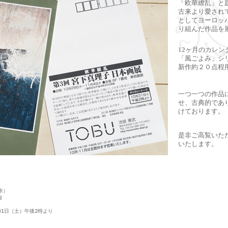
「欧華繚乱」と
古来より愛され
としてヨーロッ
り組んだ作品を
12ヶ月のカレ
「風ごよみ」シ
新作約２０点程
一つ一つの作品
せ、古典的であ
けております。
是非ご高覧いた
いたします。
水）
廊
31日（土）午後2時より